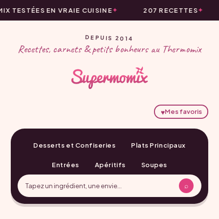
 TESTÉES EN VRAIE CUISINE
207 RECETTES
DEPUIS 2014
Recettes, carnets & petits bonheurs au Thermomix
♥
Mes favoris
Desserts et Confiseries
Plats Principaux
Entrées
Apéritifs
Soupes
⌕