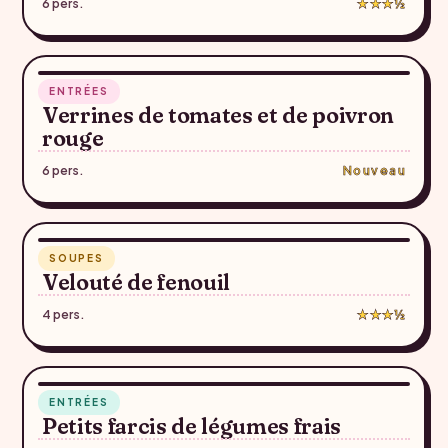
6 pers.
★★★½
10 min
ENTRÉES
♥
Verrines de tomates et de poivron
rouge
6 pers.
Nouveau
20 min
SOUPES
♥
Velouté de fenouil
4 pers.
★★★½
10 min
ENTRÉES
♥
Petits farcis de légumes frais