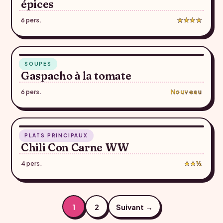
épices
6 pers.
★★★★
5 min
SOUPES
♥
Gaspacho à la tomate
6 pers.
Nouveau
30 min
PLATS PRINCIPAUX
♥
Chili Con Carne WW
4 pers.
★★½
Pagination
1
2
Suivant →
des