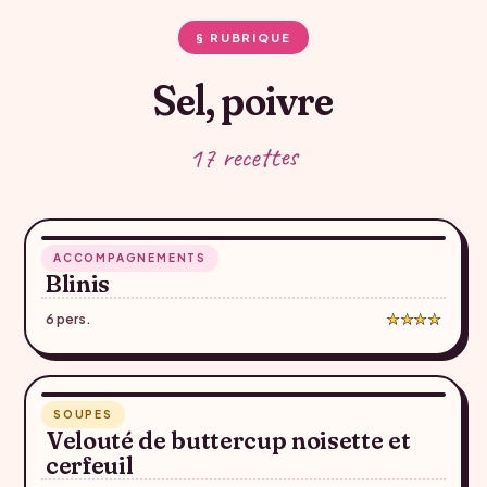
§ RUBRIQUE
Sel, poivre
17 recettes
20 min
ACCOMPAGNEMENTS
♥
Blinis
6 pers.
★★★★
30 min
SOUPES
♥
Velouté de buttercup noisette et
cerfeuil