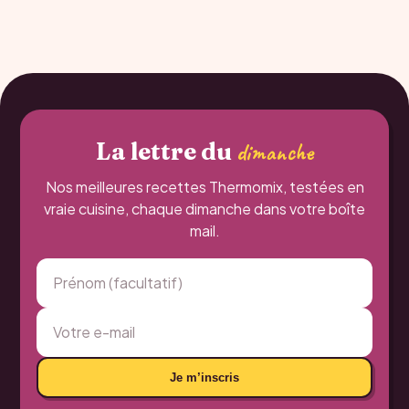
publications
La lettre du
dimanche
Nos meilleures recettes Thermomix, testées en
vraie cuisine, chaque dimanche dans votre boîte
mail.
Je m’inscris