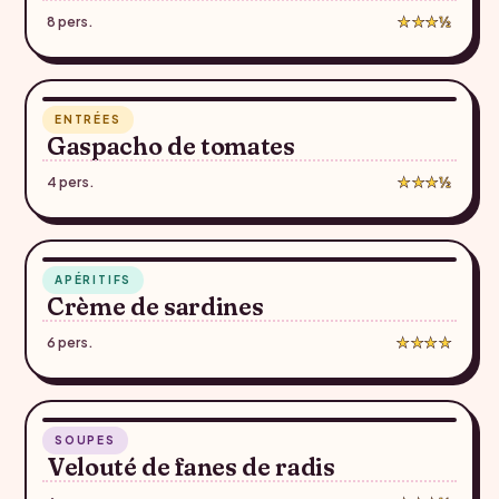
8 pers.
★★★½
2 min
ENTRÉES
♥
Gaspacho de tomates
4 pers.
★★★½
5 min
APÉRITIFS
♥
Crème de sardines
6 pers.
★★★★
40 min
SOUPES
♥
Velouté de fanes de radis