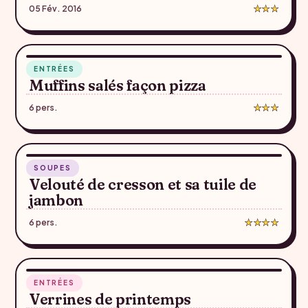
05 Fév. 2016
★★★
40 min
ENTRÉES
♥
Muffins salés façon pizza
6 pers.
★★★
1 h 20
SOUPES
♥
Velouté de cresson et sa tuile de
jambon
6 pers.
★★★★
35 min
ENTRÉES
♥
Verrines de printemps