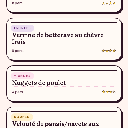
8 pers.
★★★★
5 min
ENTRÉES
♥
Verrine de betterave au chèvre
frais
8 pers.
★★★★
20 min
VIANDES
♥
Nuggets de poulet
4 pers.
★★★½
35 min
SOUPES
♥
Velouté de panais/navets aux