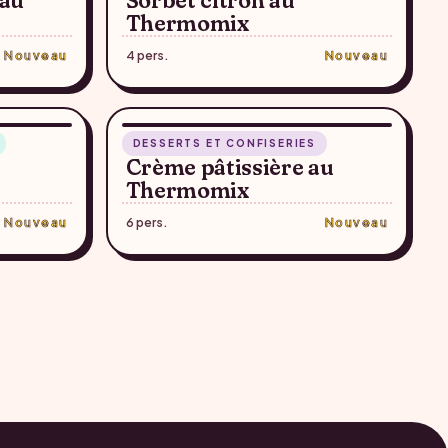
 au
Sorbet citron au
Thermomix
Nouveau
4 pers.
Nouveau
ONFIRMER
RECETTE SUGGÉRÉE — À CONFIRMER
12 min
DESSERTS ET CONFISERIES
♥
♥
Crème pâtissière au
Thermomix
Nouveau
6 pers.
Nouveau