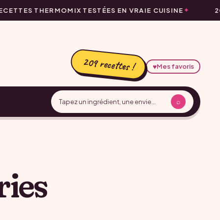
CETTES THERMOMIX TESTÉES EN VRAIE CUISINE
20
209 recettes !
♥
Mes favoris
⌕
ries