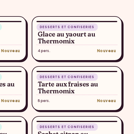
ONFIRMER
RECETTE SUGGÉRÉE — À CONFIRMER
10 min
DESSERTS ET CONFISERIES
♥
♥
Glace au yaourt au
Thermomix
Nouveau
4 pers.
Nouveau
ONFIRMER
RECETTE SUGGÉRÉE — À CONFIRMER
52 min
DESSERTS ET CONFISERIES
♥
♥
es au
Tarte aux fraises au
Thermomix
Nouveau
8 pers.
Nouveau
ONFIRMER
RECETTE SUGGÉRÉE — À CONFIRMER
10 min
DESSERTS ET CONFISERIES
♥
♥