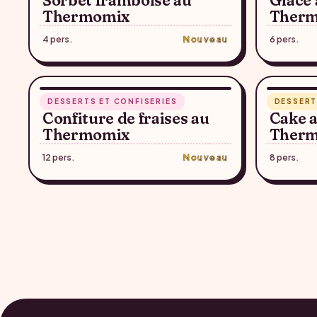
Sorbet framboise au
Glace à
Thermomix
Ther
4 pers.
Nouveau
6 pers.
RECETTE SUGGÉRÉE — À CONFIRMER
RECET
35 min
55 min
DESSERTS ET CONFISERIES
DESSERT
♥
Confiture de fraises au
Cake a
Thermomix
Ther
12 pers.
Nouveau
8 pers.
Pagination
des
publications