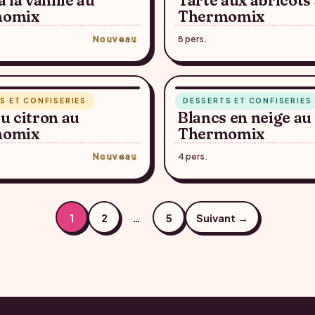
 la vanille au
Tarte aux abricots
momix
Thermomix
Nouveau
8 pers.
TE SUGGÉRÉE — À CONFIRMER
RECETTE SUGGÉRÉE — À C
5 min
S ET CONFISERIES
DESSERTS ET CONFISERIES
♥
u citron au
Blancs en neige au
momix
Thermomix
Nouveau
4 pers.
1
2
…
5
Suivant →