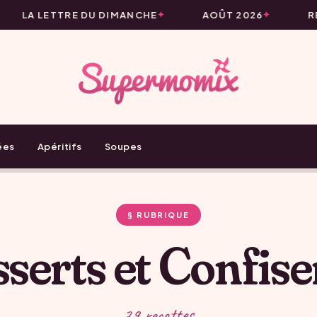
LA LETTRE DU DIMANCHE
AOÛT 2026
RE
ées
Apéritifs
Soupes
§ RUBRIQUE
serts et Confise
79 recettes