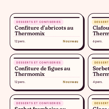
RECETTE SUGGÉRÉE — À CONFIRMER
RECET
35 min
45 min
DESSERTS ET CONFISERIES
DESSERT
♥
Confiture d’abricots au
Clafou
Thermomix
Ther
12 pers.
Nouveau
6 pers.
RECETTE SUGGÉRÉE — À CONFIRMER
RECET
40 min
10 min
DESSERTS ET CONFISERIES
DESSERT
♥
Confiture de figues au
Sorbe
Thermomix
Ther
12 pers.
Nouveau
4 pers.
RECETTE SUGGÉRÉE — À CONFIRMER
RECET
5 min
18 min
DESSERTS ET CONFISERIES
DESSERT
♥