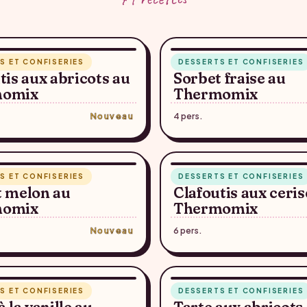
TE SUGGÉRÉE — À CONFIRMER
RECETTE SUGGÉRÉE — À C
5 min
S ET CONFISERIES
DESSERTS ET CONFISERIES
♥
tis aux abricots au
Sorbet fraise au
momix
Thermomix
Nouveau
4 pers.
TE SUGGÉRÉE — À CONFIRMER
RECETTE SUGGÉRÉE — À C
45 min
S ET CONFISERIES
DESSERTS ET CONFISERIES
♥
t melon au
Clafoutis aux ceris
momix
Thermomix
Nouveau
6 pers.
TE SUGGÉRÉE — À CONFIRMER
RECETTE SUGGÉRÉE — À C
50 min
S ET CONFISERIES
DESSERTS ET CONFISERIES
♥