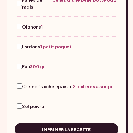
radis
Oignons
1
Lardons
1 petit paquet
Eau
300 gr
Crème fraîche épaisse
2 cuillères à soupe
Sel poivre
IMPRIMER LA RECETTE