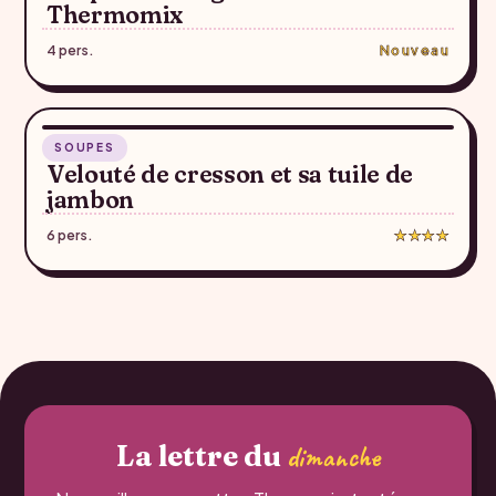
Thermomix
4 pers.
Nouveau
1 h 20
SOUPES
♥
Velouté de cresson et sa tuile de
jambon
6 pers.
★★★★
La lettre du
dimanche