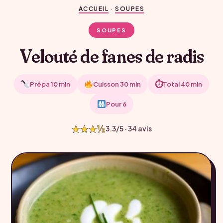
ACCUEIL
·
SOUPES
SOUPES
Velouté de fanes de radis
⏱
Prépa 10 min
Cuisson 30 min
Total 40 min
Pour 6
★★★½
3.3/5 · 34 avis