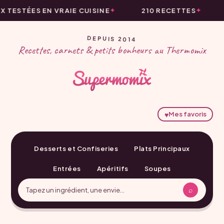
TESTÉES EN VRAIE CUISINE
210 RECETTES
DEPUIS 2014
Recettes, carnets & petits bonheurs au Thermomix
♥
Mes favoris
Desserts et Confiseries
Plats Principaux
Entrées
Apéritifs
Soupes
⌕