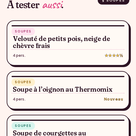
aussi
À tester
.
§ SOUPES
45 min
SOUPES
♥
Velouté de petits pois, neige de
chèvre frais
4 pers.
★★★★½
RECETTE SUGGÉRÉE — À CONFIRMER
55 min
SOUPES
♥
Soupe à l’oignon au Thermomix
4 pers.
Nouveau
RECETTE SUGGÉRÉE — À CONFIRMER
30 min
SOUPES
♥
Soupe de courgettes au