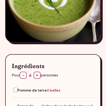
Ingrédients
6
−
+
Pour
personnes
Pomme de terre
2 belles
Fanes de
Celles d'une belle botte ou 2