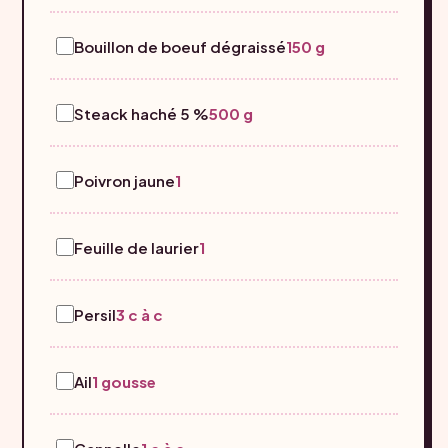
Bouillon de boeuf dégraissé
150 g
Steack haché 5 %
500 g
Poivron jaune
1
Feuille de laurier
1
Persil
3 c à c
Ail
1 gousse