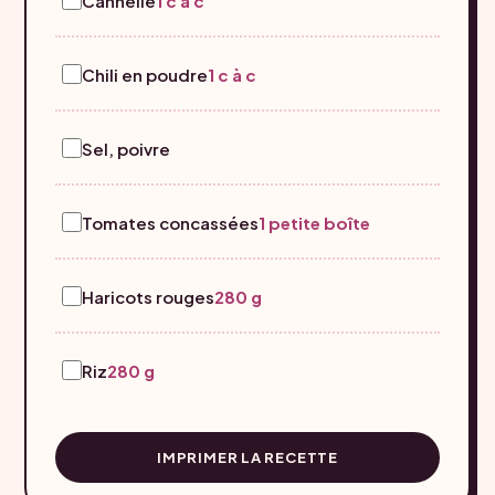
Cannelle
1 c à c
Chili en poudre
1 c à c
Sel, poivre
Tomates concassées
1 petite boîte
Haricots rouges
280 g
Riz
280 g
IMPRIMER LA RECETTE