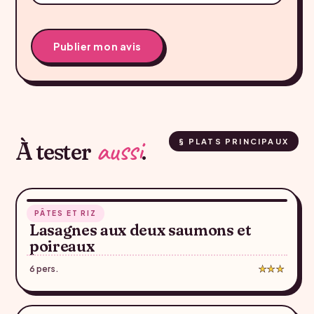
aussi
À tester
.
§ PLATS PRINCIPAUX
1 h 18
PÂTES ET RIZ
♥
Lasagnes aux deux saumons et
poireaux
6 pers.
★★★
36 min