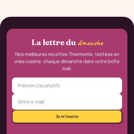
La lettre du
dimanche
Nos meilleures recettes Thermomix, testées en
vraie cuisine, chaque dimanche dans votre boîte
mail.
Je m’inscris