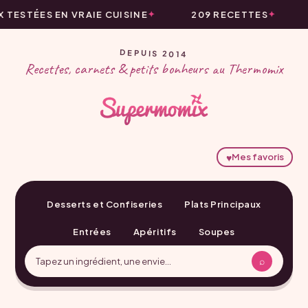
ESTÉES EN VRAIE CUISINE
209 RECETTES
DEPUIS 2014
Recettes, carnets & petits bonheurs au Thermomix
♥
Mes favoris
Desserts et Confiseries
Plats Principaux
Entrées
Apéritifs
Soupes
⌕