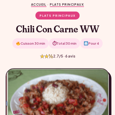
ACCUEIL
·
PLATS PRINCIPAUX
PLATS PRINCIPAUX
Chili Con Carne WW
⏱
Cuisson 30 min
Total 30 min
Pour 4
★★½
2.7/5 · 6 avis