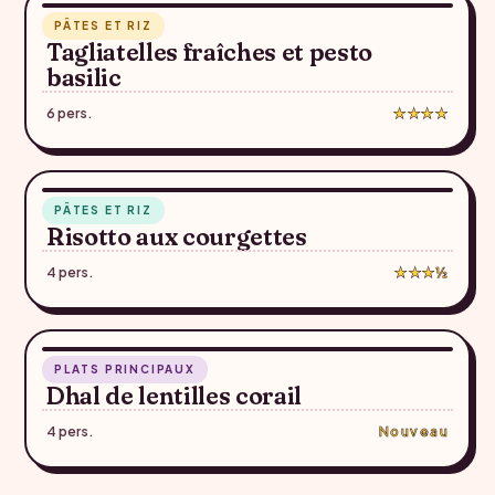
PÂTES ET RIZ
♥
Tagliatelles fraîches et pesto
basilic
6 pers.
★★★★
27 min
PÂTES ET RIZ
♥
Risotto aux courgettes
4 pers.
★★★½
35 min
PLATS PRINCIPAUX
♥
Dhal de lentilles corail
4 pers.
Nouveau