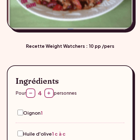
Recette Weight Watchers :
10 pp /pers
Ingrédients
4
−
+
Pour
personnes
Oignon
1
Huile d'olive
1 c à c