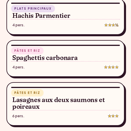
PLATS PRINCIPAUX
♥
Hachis Parmentier
4 pers.
★★★½
19 min
PÂTES ET RIZ
♥
Spaghettis carbonara
4 pers.
★★★★
1 h 18
PÂTES ET RIZ
♥
Lasagnes aux deux saumons et
poireaux
6 pers.
★★★
1 h 37