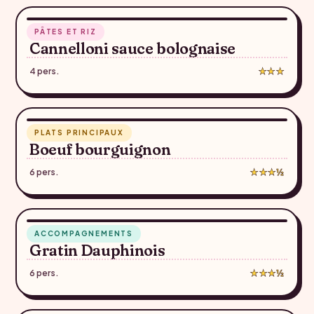
2 h 15
PÂTES ET RIZ
♥
Cannelloni sauce bolognaise
4 pers.
★★★
1 h 35
PLATS PRINCIPAUX
♥
Boeuf bourguignon
6 pers.
★★★½
55 min
ACCOMPAGNEMENTS
♥
Gratin Dauphinois
6 pers.
★★★½
1 h 06