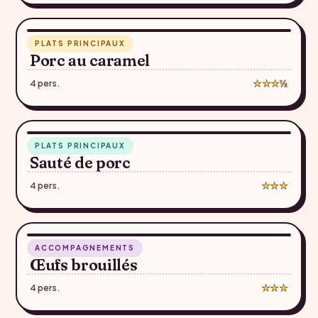
1 h 10
PLATS PRINCIPAUX
♥
Porc au caramel
4 pers.
★★★½
47 min
PLATS PRINCIPAUX
♥
Sauté de porc
4 pers.
★★★
12 min
ACCOMPAGNEMENTS
♥
Œufs brouillés
4 pers.
★★★