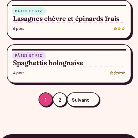
PÂTES ET RIZ
♥
Lasagnes chèvre et épinards frais
6 pers.
★★★
1 h 07
PÂTES ET RIZ
♥
Spaghettis bolognaise
4 pers.
★★★★
Pagination
1
2
Suivant →
des
publications