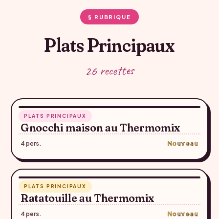
§ RUBRIQUE
Plats Principaux
26 recettes
RECETTE SUGGÉRÉE — À CONFIRMER
55 min
PLATS PRINCIPAUX
♥
Gnocchi maison au Thermomix
4 pers.
Nouveau
RECETTE SUGGÉRÉE — À CONFIRMER
55 min
PLATS PRINCIPAUX
♥
Ratatouille au Thermomix
4 pers.
Nouveau