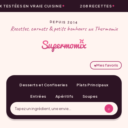
TESTÉES EN VRAIE CUISINE
208 RECETTES
DEPUIS 2014
Recettes, carnets & petits bonheurs au Thermomix
♥
Mes favoris
Desserts et Confiseries
Plats Principaux
Entrées
Apéritifs
Soupes
⌕