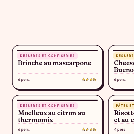
1 h
15 min
DESSERTS ET CONFISERIES
DESSERT
♥
Brioche au mascarpone
Chees
Bueno
6 pers.
★★★½
6 pers.
35 min
41 min
DESSERTS ET CONFISERIES
PÂTES ET
♥
Moelleux au citron au
Risott
thermomix
et au 
6 pers.
★★★½
4 pers.