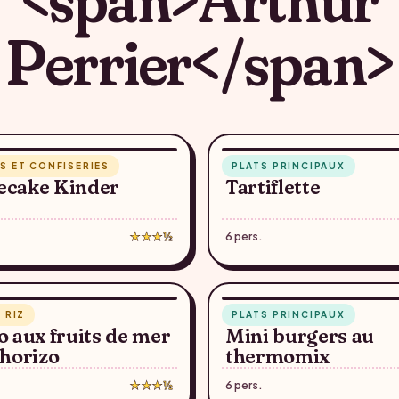
Perrier</span>
45 min
S ET CONFISERIES
PLATS PRINCIPAUX
♥
ecake Kinder
Tartiflette
★★★½
6 pers.
32 min
 RIZ
PLATS PRINCIPAUX
♥
o aux fruits de mer
Mini burgers au
chorizo
thermomix
★★★½
6 pers.