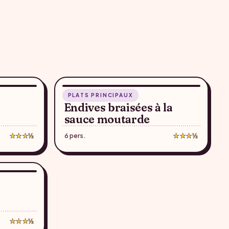
50 min
PLATS PRINCIPAUX
♥
♥
Endives braisées à la
sauce moutarde
★★★½
6 pers.
★★★½
♥
★★★½