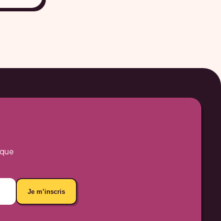
aque
Je m’inscris