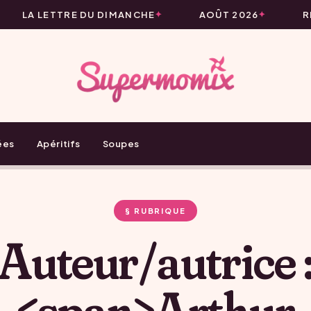
LA LETTRE DU DIMANCHE
AOÛT 2026
RE
ées
Apéritifs
Soupes
§ RUBRIQUE
Auteur/autrice 
<span>Arthur