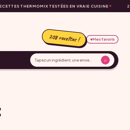
CETTES THERMOMIX TESTÉES EN VRAIE CUISINE
20
208 recettes !
♥
Mes favoris
⌕
: