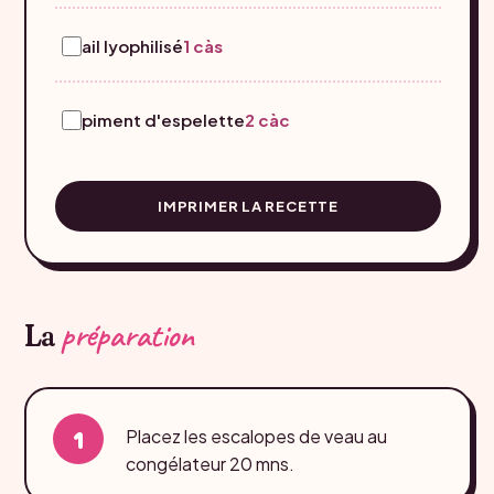
ail lyophilisé
1 càs
piment d'espelette
2 càc
IMPRIMER LA RECETTE
préparation
La
Placez les escalopes de veau au
congélateur 20 mns.