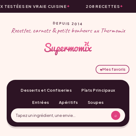
ESTÉES EN VRAIE CUISINE
208 RECETTES
DEPUIS 2014
Recettes, carnets & petits bonheurs au Thermomix
♥
Mes favoris
Desserts et Confiseries
Plats Principaux
Entrées
Apéritifs
Soupes
⌕