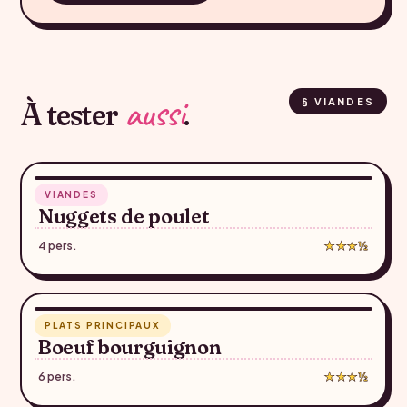
aussi
À tester
.
§ VIANDES
20 min
VIANDES
♥
Nuggets de poulet
4 pers.
★★★½
1 h 35
PLATS PRINCIPAUX
♥
Boeuf bourguignon
6 pers.
★★★½