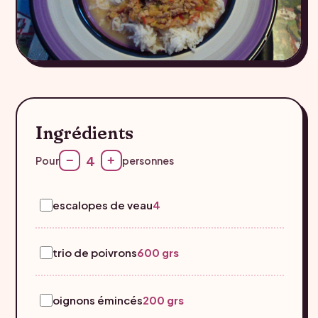
Ingrédients
4
−
+
Pour
personnes
escalopes de veau
4
trio de poivrons
600 grs
oignons émincés
200 grs