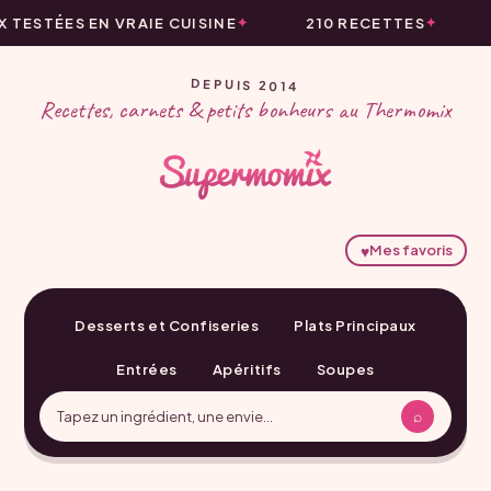
ESTÉES EN VRAIE CUISINE
210 RECETTES
L
DEPUIS 2014
Recettes, carnets & petits bonheurs au Thermomix
♥
Mes favoris
Desserts et Confiseries
Plats Principaux
Entrées
Apéritifs
Soupes
⌕