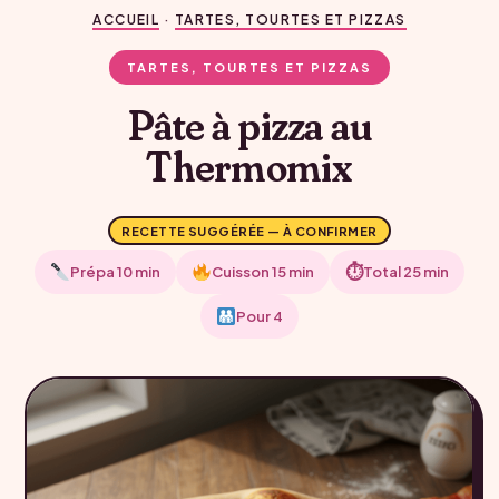
ACCUEIL
·
TARTES, TOURTES ET PIZZAS
TARTES, TOURTES ET PIZZAS
Pâte à pizza au
Thermomix
RECETTE SUGGÉRÉE — À CONFIRMER
⏱
Prépa 10 min
Cuisson 15 min
Total 25 min
Pour 4