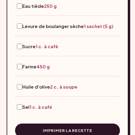
Eau tiède
250 g
Levure de boulanger sèche
1 sachet (5 g)
Sucre
1 c. à café
Farine
450 g
Huile d'olive
2 c. à soupe
Sel
1 c. à café
IMPRIMER LA RECETTE