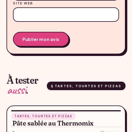
SITE WEB
À tester
aussi
.
§ TARTES, TOURTES ET PIZZAS
RECETTE SUGGÉRÉE — À CONFIRMER
30 min
TARTES, TOURTES ET PIZZAS
♥
Pâte sablée au Thermomix