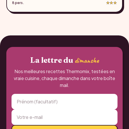
8 pers.
★★★
La lettre du
dimanche
Nos meilleures recettes Thermomix, testées en
vraie cuisine, chaque dimanche dans votre boîte
mail.