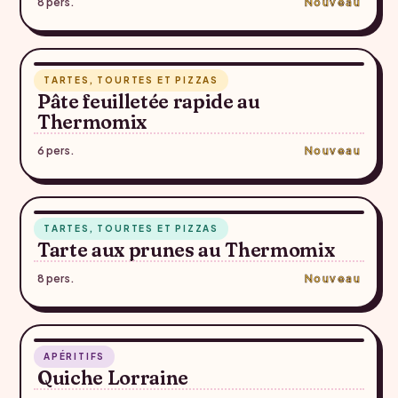
8 pers.
Nouveau
RECETTE SUGGÉRÉE — À CONFIRMER
40 min
TARTES, TOURTES ET PIZZAS
♥
Pâte feuilletée rapide au
Thermomix
6 pers.
Nouveau
RECETTE SUGGÉRÉE — À CONFIRMER
50 min
TARTES, TOURTES ET PIZZAS
♥
Tarte aux prunes au Thermomix
8 pers.
Nouveau
45 min
APÉRITIFS
♥
Quiche Lorraine