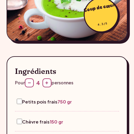
Coup de cœur
4.3/5
Ingrédients
4
−
+
Pour
personnes
Petits pois frais
750 gr
Chèvre frais
150 gr