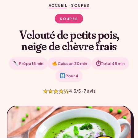
ACCUEIL
·
SOUPES
SOUPES
Velouté de petits pois,
neige de chèvre frais
⏱
Prépa 15 min
Cuisson 30 min
Total 45 min
Pour 4
★★★★½
4.3/5 · 7 avis