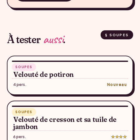
aussi
À tester
.
§ SOUPES
30 min
SOUPES
♥
Velouté de potiron
4 pers.
Nouveau
1 h 20
SOUPES
♥
Velouté de cresson et sa tuile de
jambon
6 pers.
★★★★