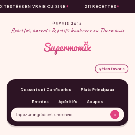
ESTÉES EN VRAIE CUISINE
211 RECETTES
L
DEPUIS 2014
Recettes, carnets & petits bonheurs au Thermomix
♥
Mes favoris
Desserts et Confiseries
Plats Principaux
Entrées
Apéritifs
Soupes
⌕