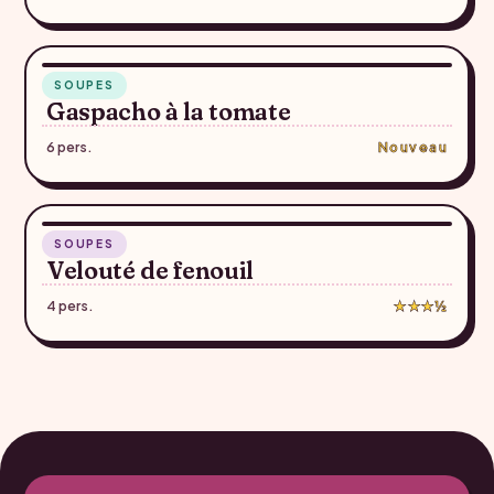
5 min
SOUPES
♥
Gaspacho à la tomate
6 pers.
Nouveau
20 min
SOUPES
♥
Velouté de fenouil
4 pers.
★★★½