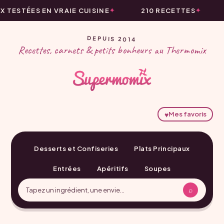
ESTÉES EN VRAIE CUISINE
210 RECETTES
DEPUIS 2014
Recettes, carnets & petits bonheurs au Thermomix
♥
Mes favoris
Desserts et Confiseries
Plats Principaux
Entrées
Apéritifs
Soupes
⌕