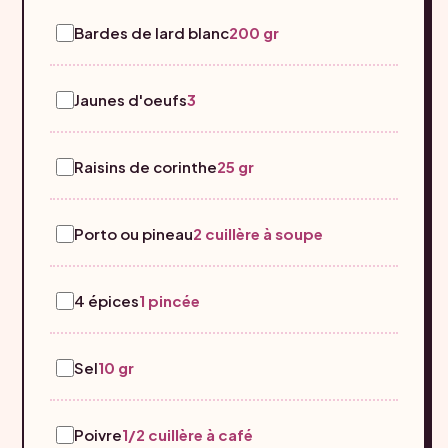
Bardes de lard blanc
200 gr
Jaunes d'oeufs
3
Raisins de corinthe
25 gr
Porto ou pineau
2 cuillère à soupe
4 épices
1 pincée
Sel
10 gr
Poivre
1/2 cuillère à café