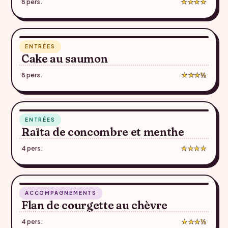
8 pers.
★★★★
18 min
ENTRÉES
♥
Cake au saumon
8 pers.
★★★½
5 min
ENTRÉES
♥
Raïta de concombre et menthe
4 pers.
★★★★
43 min
ACCOMPAGNEMENTS
♥
Flan de courgette au chèvre
4 pers.
★★★½