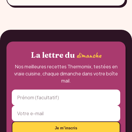
La lettre du
dimanche
Nos meilleures recettes Thermomix, testées en
vraie cuisine, chaque dimanche dans votre boîte
mail.
Je m’inscris