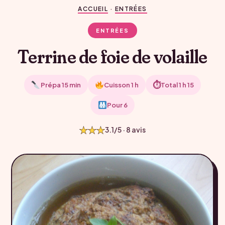
ACCUEIL
·
ENTRÉES
ENTRÉES
Terrine de foie de volaille
⏱
Prépa 15 min
Cuisson 1 h
Total 1 h 15
Pour 6
★★★
3.1/5 · 8 avis