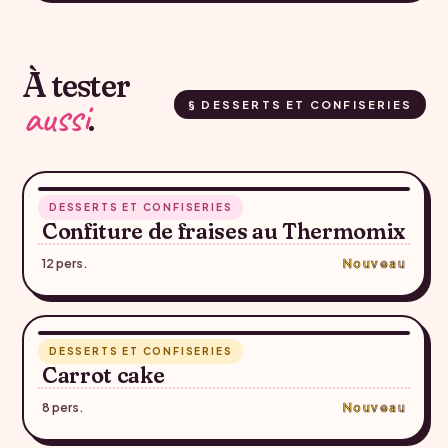
À tester
aussi
.
§ DESSERTS ET CONFISERIES
RECETTE SUGGÉRÉE — À CONFIRMER
35 min
DESSERTS ET CONFISERIES
♥
Confiture de fraises au Thermomix
12 pers.
Nouveau
55 min
DESSERTS ET CONFISERIES
♥
Carrot cake
8 pers.
Nouveau