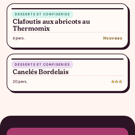
RECETTE SUGGÉRÉE — À CONFIRMER
45 min
DESSERTS ET CONFISERIES
♥
Clafoutis aux abricots au
Thermomix
6 pers.
Nouveau
1 h 45
DESSERTS ET CONFISERIES
♥
Canelés Bordelais
20 pers.
★★★