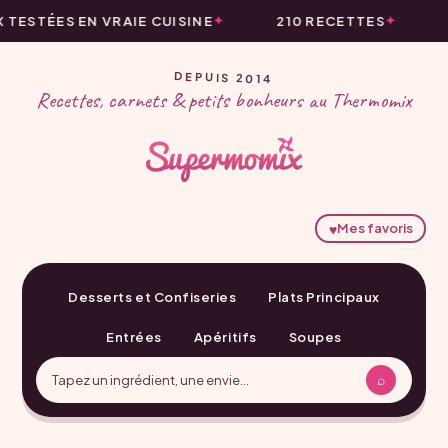
STÉES EN VRAIE CUISINE
210 RECETTES
L
DEPUIS 2014
Recettes, carnets & petits bonheurs au Thermomix
♥
Mes favoris
Desserts et Confiseries
Plats Principaux
Entrées
Apéritifs
Soupes
⌕