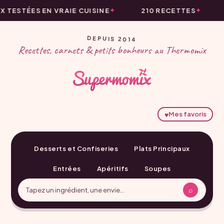
ESTÉES EN VRAIE CUISINE
210 RECETTES
DEPUIS 2014
Recettes, carnets & petits bonheurs au Thermomix
♥
Mes favoris
Desserts et Confiseries
Plats Principaux
Entrées
Apéritifs
Soupes
⌕