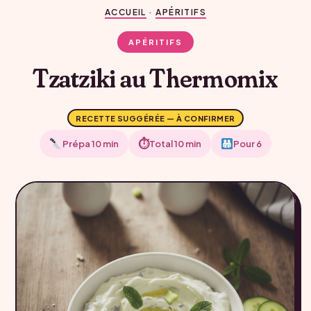
ACCUEIL
·
APÉRITIFS
APÉRITIFS
Tzatziki au Thermomix
RECETTE SUGGÉRÉE — À CONFIRMER
⏱
Prépa 10 min
Total 10 min
Pour 6