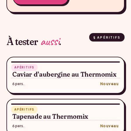
aussi
À tester
.
§ APÉRITIFS
RECETTE SUGGÉRÉE — À CONFIRMER
35 min
APÉRITIFS
♥
Caviar d’aubergine au Thermomix
6 pers.
Nouveau
RECETTE SUGGÉRÉE — À CONFIRMER
10 min
APÉRITIFS
♥
Tapenade au Thermomix
6 pers.
Nouveau