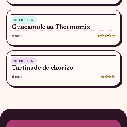
RECETTE SUGGÉRÉE — À CONFIRMER
10 min
APÉRITIFS
♥
Guacamole au Thermomix
6 pers.
★★★★★
5 min
APÉRITIFS
♥
Tartinade de chorizo
6 pers.
★★★½