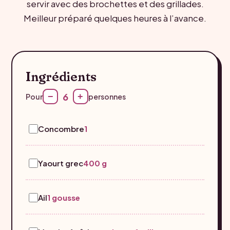
servir avec des brochettes et des grillades.
Meilleur préparé quelques heures à l’avance.
Ingrédients
6
−
+
Pour
personnes
Concombre
1
Yaourt grec
400 g
Ail
1 gousse