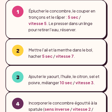
Éplucher le concombre, le couper en
tronçons et le râper :
5 sec
/
vitesse 5
. Le presser dans un linge
pour retirer l'eau, réserver.
Mettre l'ail et la menthe dans le bol,
hacher
5 sec
/
vitesse 7
.
Ajouter le yaourt, l'huile, le citron, sel et
poivre, mélanger
10 sec
/
vitesse 3
.
Incorporer le concombre égoutté à la
spatule (
sens inverse
/
vitesse 2
/