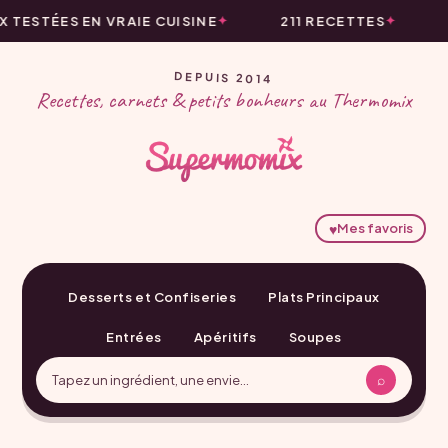
ESTÉES EN VRAIE CUISINE
211 RECETTES
L
DEPUIS 2014
Recettes, carnets & petits bonheurs au Thermomix
♥
Mes favoris
Desserts et Confiseries
Plats Principaux
Entrées
Apéritifs
Soupes
⌕