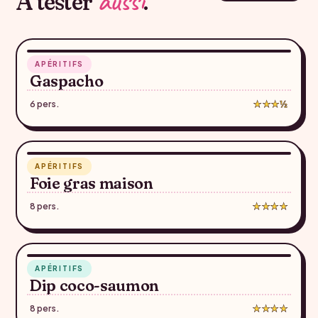
aussi
À tester
.
5 min
APÉRITIFS
♥
Gaspacho
6 pers.
★★★½
40 min
APÉRITIFS
♥
Foie gras maison
8 pers.
★★★★
5 min
APÉRITIFS
♥
Dip coco-saumon
8 pers.
★★★★