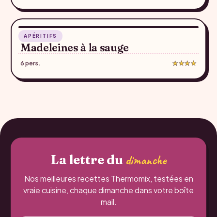
47 min
APÉRITIFS
♥
Madeleines à la sauge
6 pers.
★★★★
La lettre du
dimanche
Nos meilleures recettes Thermomix, testées en
vraie cuisine, chaque dimanche dans votre boîte
mail.