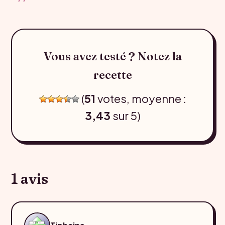
Vous avez testé ? Notez la
recette
(
51
votes, moyenne :
3,43
sur 5)
1 avis