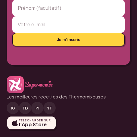
Je m’inscris
Les meilleures recettes des Thermomixeuses
IG
FB
PI
YT
TÉLÉCHARGER SUR
l’App Store