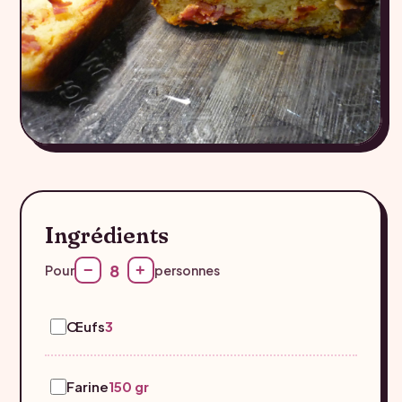
Ingrédients
8
−
+
Pour
personnes
Œufs
3
Farine
150 gr