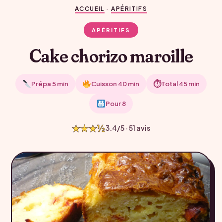
ACCUEIL
·
APÉRITIFS
APÉRITIFS
Cake chorizo maroille
⏱
Prépa 5 min
Cuisson 40 min
Total 45 min
Pour 8
★★★½
3.4/5 · 51 avis