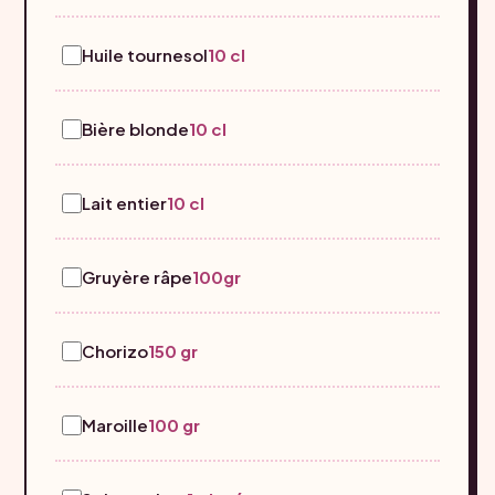
Huile tournesol
10 cl
Bière blonde
10 cl
Lait entier
10 cl
Gruyère râpe
100gr
Chorizo
150 gr
Maroille
100 gr