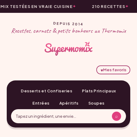
IX TESTÉES EN VRAIE CUISINE
210 RECETTES
DEPUIS 2014
Recettes, carnets & petits bonheurs au Thermomix
♥
Mes favoris
Desserts et Confiseries
Plats Principaux
Entrées
Apéritifs
Soupes
⌕