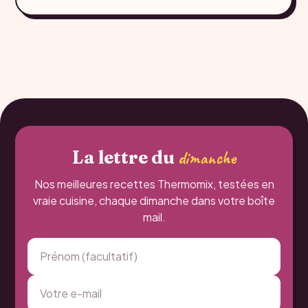
La lettre du
dimanche
Nos meilleures recettes Thermomix, testées en
vraie cuisine, chaque dimanche dans votre boîte
mail.