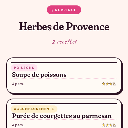
§ RUBRIQUE
Herbes de Provence
2 recettes
40 min
POISSONS
♥
Soupe de poissons
4 pers.
★★★½
25 min
ACCOMPAGNEMENTS
♥
Purée de courgettes au parmesan
4 pers.
★★★½