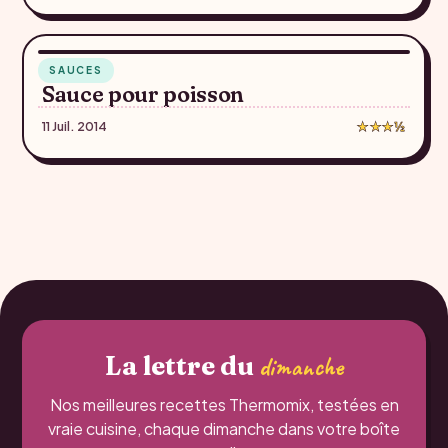
30 min
SAUCES
♥
Sauce pour poisson
11 Juil. 2014
★★★½
La lettre du
dimanche
Nos meilleures recettes Thermomix, testées en
vraie cuisine, chaque dimanche dans votre boîte