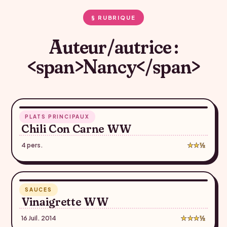
§ RUBRIQUE
Auteur/autrice :
<span>Nancy</span>
30 min
PLATS PRINCIPAUX
♥
Chili Con Carne WW
4 pers.
★★½
5 min
SAUCES
♥
Vinaigrette WW
16 Juil. 2014
★★★½