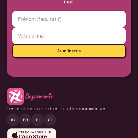
mail.
Je m’inscris
Les meilleures recettes des Thermomixeuses
IG
FB
PI
YT
TÉLÉCHARGER SUR
l’App Store