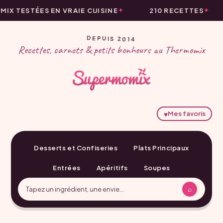
X TESTÉES EN VRAIE CUISINE
210 RECETTES
DEPUIS 2014
Recettes, carnets & petits bonheurs au Thermomix
♥
Mes favoris
Desserts et Confiseries
Plats Principaux
Entrées
Apéritifs
Soupes
⌕