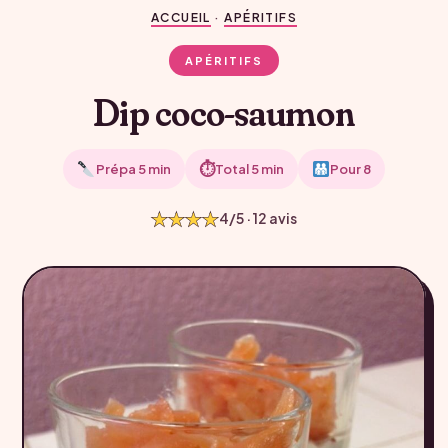
ACCUEIL
·
APÉRITIFS
APÉRITIFS
Dip coco-saumon
⏱
Prépa 5 min
Total 5 min
Pour 8
★★★★
4/5 · 12 avis