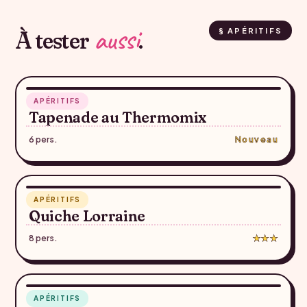
aussi
À tester
.
§ APÉRITIFS
RECETTE SUGGÉRÉE — À CONFIRMER
10 min
APÉRITIFS
♥
Tapenade au Thermomix
6 pers.
Nouveau
45 min
APÉRITIFS
♥
Quiche Lorraine
8 pers.
★★★
35 min
APÉRITIFS
♥