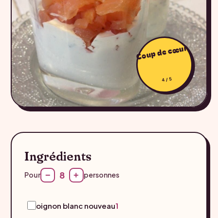
Coup de cœur
4/5
Ingrédients
8
−
+
Pour
personnes
oignon blanc nouveau
1