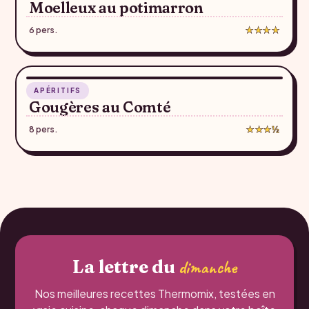
Moelleux au potimarron
6 pers.
★★★★
30 min
APÉRITIFS
♥
Gougères au Comté
8 pers.
★★★½
La lettre du
dimanche
Nos meilleures recettes Thermomix, testées en