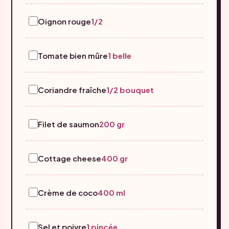
Oignon rouge
1/2
Tomate bien mûre
1 belle
Coriandre fraîche
1/2 bouquet
Filet de saumon
200 gr
Cottage cheese
400 gr
Crème de coco
400 ml
Sel et poivre
1 pincée