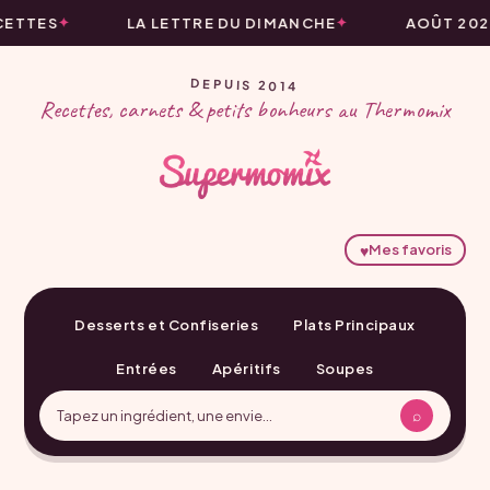
ETTES
LA LETTRE DU DIMANCHE
AOÛT 2026
DEPUIS 2014
Recettes, carnets & petits bonheurs au Thermomix
♥
Mes favoris
Desserts et Confiseries
Plats Principaux
Entrées
Apéritifs
Soupes
⌕