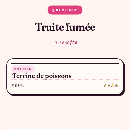
§ RUBRIQUE
Truite fumée
1 recette
1 h 50
ENTRÉES
♥
Terrine de poissons
8 pers.
★★★½