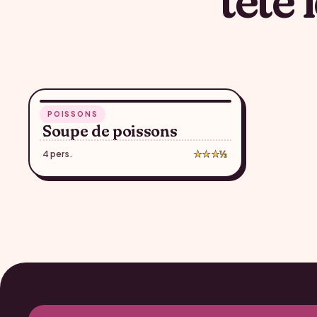
40 min
POISSONS
♥
Soupe de poissons
4 pers.
★★★½