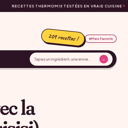
RECETTES THERMOMIX TESTÉES EN VRAIE CUISINE
209 recettes !
♥
Mes favoris
⌕
ec la
isisi)