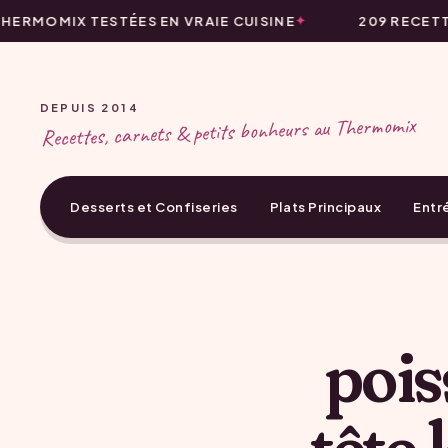
ERMOMIX TESTÉES EN VRAIE CUISINE
209 RECETT
DEPUIS 2014
Recettes, carnets & petits bonheurs au Thermomix
Desserts et Confiseries
Plats Principaux
Entr
pois
tête 