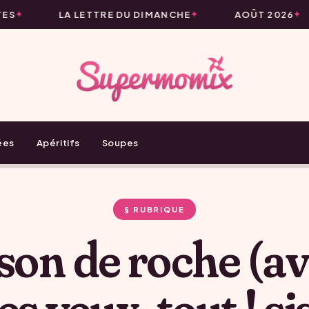
ES
LA LETTRE DU DIMANCHE
AOÛT 2026
ées
Apéritifs
Soupes
§ RUBRIQUE
son de roche (av
les yeux, tout ! sis