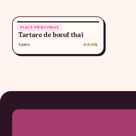
10 min
PLATS PRINCIPAUX
♥
Tartare de bœuf thaï
4 pers.
★★★½