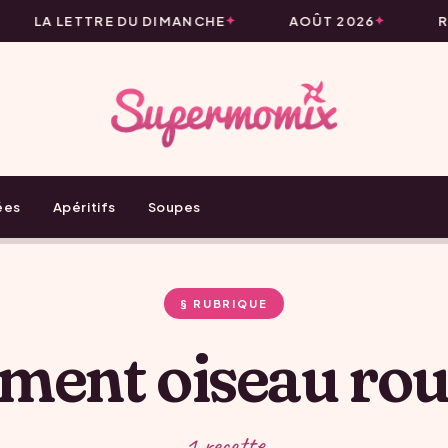
LA LETTRE DU DIMANCHE
AOÛT 2026
R
ées
Apéritifs
Soupes
§ RUBRIQUE
ment oiseau ro
1 recette