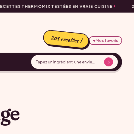
ECETTES THERMOMIX TESTÉES EN VRAIE CUISINE
2
209 recettes !
♥
Mes favoris
⌕
uge