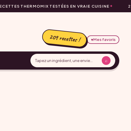
CETTES THERMOMIX TESTÉES EN VRAIE CUISINE
2
209 recettes !
♥
Mes favoris
⌕