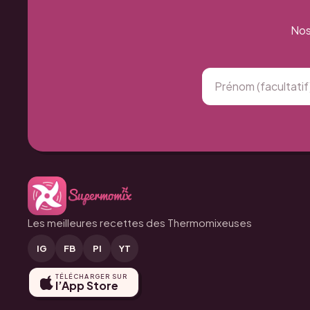
Nos
Les meilleures recettes des Thermomixeuses
IG
FB
PI
YT
TÉLÉCHARGER SUR
l’App Store