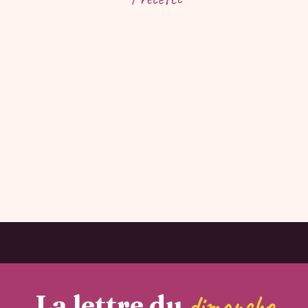
La lettre du
dimanche