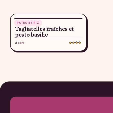
36 min
PÂTES ET RIZ
♥
Tagliatelles fraîches et
pesto basilic
6 pers.
★★★★