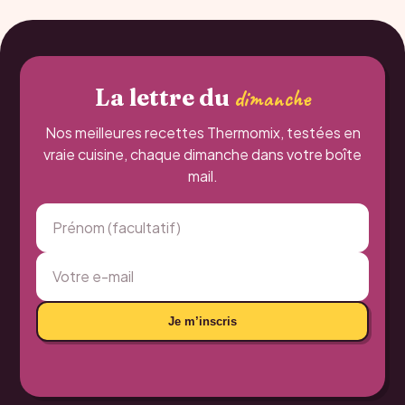
La lettre du
dimanche
Nos meilleures recettes Thermomix, testées en
vraie cuisine, chaque dimanche dans votre boîte
mail.
Je m’inscris