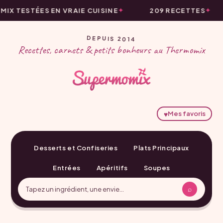
X TESTÉES EN VRAIE CUISINE
209 RECETTES
DEPUIS 2014
Recettes, carnets & petits bonheurs au Thermomix
♥
Mes favoris
Desserts et Confiseries
Plats Principaux
Entrées
Apéritifs
Soupes
⌕