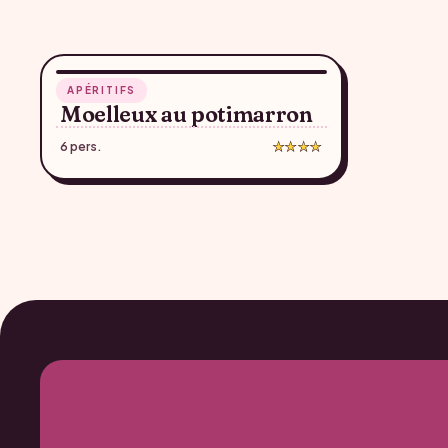
35 min
APÉRITIFS
♥
Moelleux au potimarron
6 pers.
★★★★