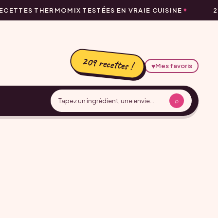
CETTES THERMOMIX TESTÉES EN VRAIE CUISINE
2
209 recettes !
♥
Mes favoris
⌕