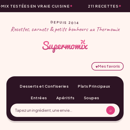
IX TESTÉES EN VRAIE CUISINE
211 RECETTES
DEPUIS 2014
Recettes, carnets & petits bonheurs au Thermomix
♥
Mes favoris
Desserts et Confiseries
Plats Principaux
Entrées
Apéritifs
Soupes
⌕