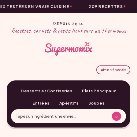
 TESTÉES EN VRAIE CUISINE
209 RECETTES
DEPUIS 2014
Recettes, carnets & petits bonheurs au Thermomix
♥
Mes favoris
Desserts et Confiseries
Plats Principaux
Entrées
Apéritifs
Soupes
⌕