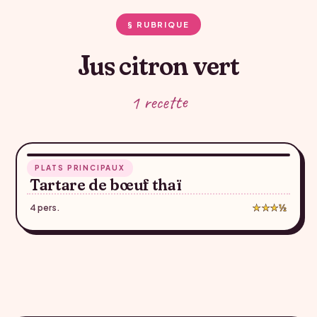
§ RUBRIQUE
Jus citron vert
1 recette
10 min
PLATS PRINCIPAUX
♥
Tartare de bœuf thaï
4 pers.
★★★½