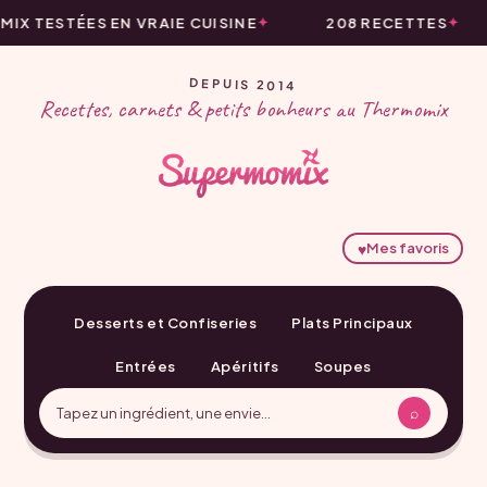
X TESTÉES EN VRAIE CUISINE
208 RECETTES
DEPUIS 2014
Recettes, carnets & petits bonheurs au Thermomix
♥
Mes favoris
Desserts et Confiseries
Plats Principaux
Entrées
Apéritifs
Soupes
⌕