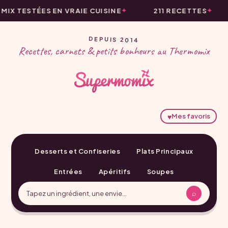
IX TESTÉES EN VRAIE CUISINE
211 RECETTES
DEPUIS 2014
Recettes, carnets & petits bonheurs au Thermomix
♥
Mes favoris
Desserts et Confiseries
Plats Principaux
Entrées
Apéritifs
Soupes
⌕