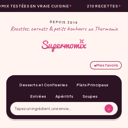
IX TESTÉES EN VRAIE CUISINE
210 RECETTES
DEPUIS 2014
Recettes, carnets & petits bonheurs au Thermomix
♥
Mes favoris
Desserts et Confiseries
Plats Principaux
Entrées
Apéritifs
Soupes
⌕