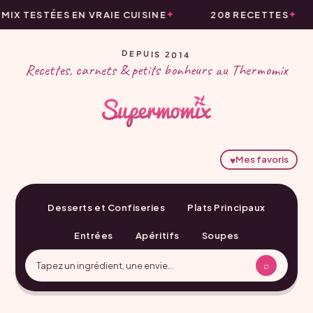
IX TESTÉES EN VRAIE CUISINE
208 RECETTES
DEPUIS 2014
Recettes, carnets & petits bonheurs au Thermomix
♥
Mes favoris
Desserts et Confiseries
Plats Principaux
Entrées
Apéritifs
Soupes
⌕