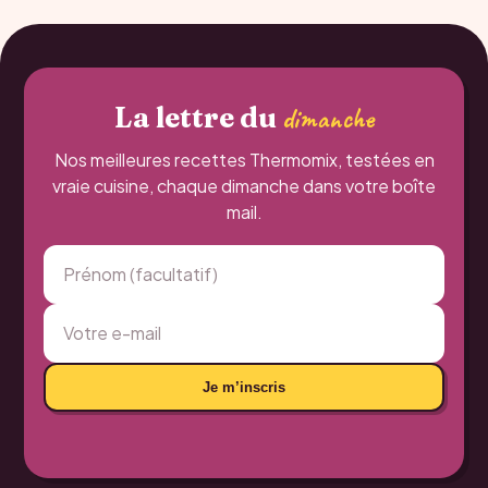
La lettre du
dimanche
Nos meilleures recettes Thermomix, testées en
vraie cuisine, chaque dimanche dans votre boîte
mail.
Je m’inscris