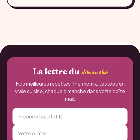
La lettre du
dimanche
Nos meilleures recettes Thermomix, testées en
vraie cuisine, chaque dimanche dans votre boîte
mail.