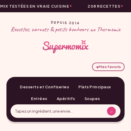
X TESTÉES EN VRAIE CUISINE
208 RECETTES
DEPUIS 2014
Recettes, carnets & petits bonheurs au Thermomix
♥
Mes favoris
Desserts et Confiseries
Plats Principaux
Entrées
Apéritifs
Soupes
⌕