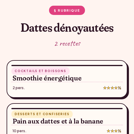
§ RUBRIQUE
Dattes dénoyautées
2 recettes
5 min
COCKTAILS ET BOISSONS
♥
Smoothie énergétique
2 pers.
★★★★½
1 h 15
DESSERTS ET CONFISERIES
♥
Pain aux dattes et à la banane
10 pers.
★★★½