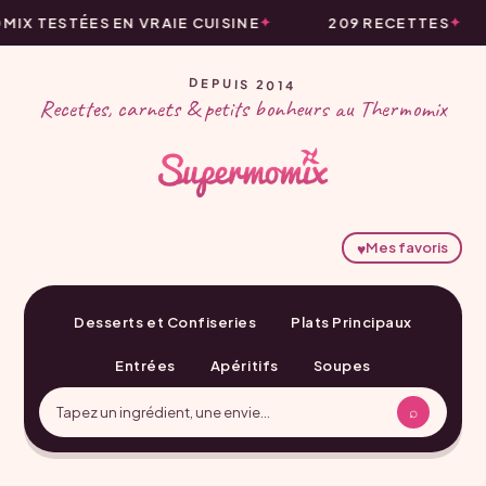
IX TESTÉES EN VRAIE CUISINE
209 RECETTES
DEPUIS 2014
Recettes, carnets & petits bonheurs au Thermomix
♥
Mes favoris
Desserts et Confiseries
Plats Principaux
Entrées
Apéritifs
Soupes
⌕