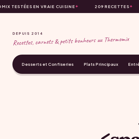
IX TESTÉES EN VRAIE CUISINE
209 RECETTES
DEPUIS 2014
Recettes, carnets & petits bonheurs au Thermomix
Desserts et Confiseries
Plats Principaux
Entr
<sp