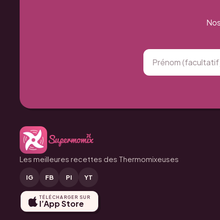
Nos
Les meilleures recettes des Thermomixeuses
IG
FB
PI
YT
TÉLÉCHARGER SUR
l’App Store