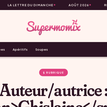
LA LETTRE DU DIMANCHE
AOÛT 2026
RE
ées
Apéritifs
Soupes
§ RUBRIQUE
Auteur/autrice 
an>Ghislaine</s