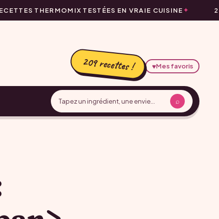
CETTES THERMOMIX TESTÉES EN VRAIE CUISINE
2
209 recettes !
♥
Mes favoris
⌕
:
pan>