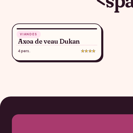
50 min
VIANDES
♥
Axoa de veau Dukan
4 pers.
★★★★