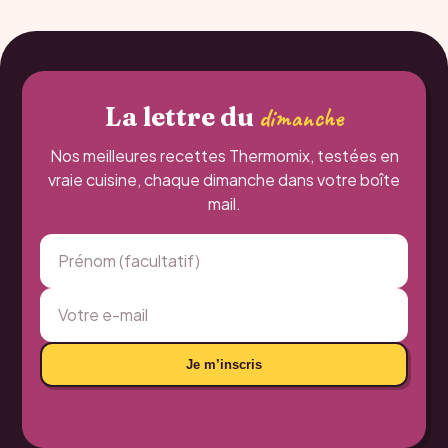
La lettre du
dimanche
Nos meilleures recettes Thermomix, testées en
vraie cuisine, chaque dimanche dans votre boîte
mail.
Je m’inscris