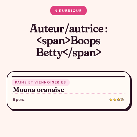
§ RUBRIQUE
Auteur/autrice :
<span>Boops
Betty</span>
35 min
PAINS ET VIENNOISERIES
♥
Mouna oranaise
8 pers.
★★★½