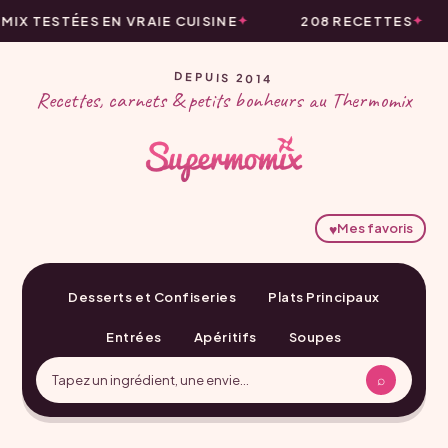
X TESTÉES EN VRAIE CUISINE
208 RECETTES
DEPUIS 2014
Recettes, carnets & petits bonheurs au Thermomix
♥
Mes favoris
Desserts et Confiseries
Plats Principaux
Entrées
Apéritifs
Soupes
⌕