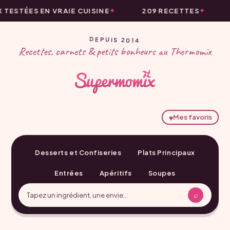
TESTÉES EN VRAIE CUISINE
209 RECETTES
DEPUIS 2014
Recettes, carnets & petits bonheurs au Thermomix
♥
Mes favoris
Desserts et Confiseries
Plats Principaux
Entrées
Apéritifs
Soupes
⌕