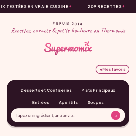
 TESTÉES EN VRAIE CUISINE
209 RECETTES
DEPUIS 2014
Recettes, carnets & petits bonheurs au Thermomix
♥
Mes favoris
Desserts et Confiseries
Plats Principaux
Entrées
Apéritifs
Soupes
⌕