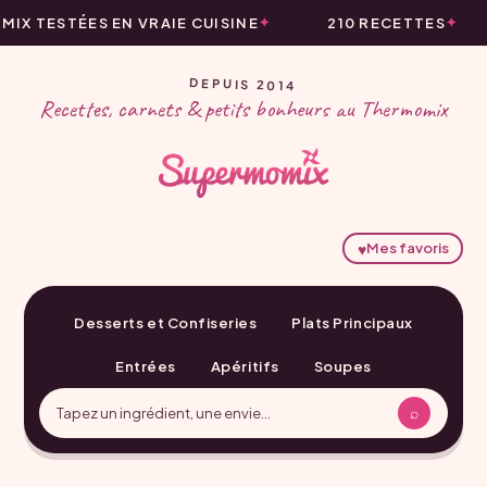
IX TESTÉES EN VRAIE CUISINE
210 RECETTES
DEPUIS 2014
Recettes, carnets & petits bonheurs au Thermomix
♥
Mes favoris
Desserts et Confiseries
Plats Principaux
Entrées
Apéritifs
Soupes
⌕