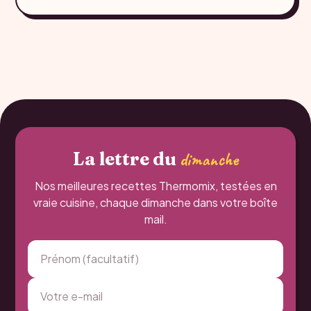
La lettre du
dimanche
Nos meilleures recettes Thermomix, testées en
vraie cuisine, chaque dimanche dans votre boîte
mail.