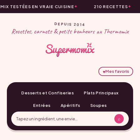
X TESTÉES EN VRAIE CUISINE
210 RECETTES
DEPUIS 2014
Recettes, carnets & petits bonheurs au Thermomix
♥
Mes favoris
Desserts et Confiseries
Plats Principaux
Entrées
Apéritifs
Soupes
⌕