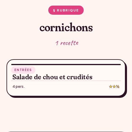
§ RUBRIQUE
cornichons
1 recette
10 min
ENTRÉES
♥
Salade de chou et crudités
4 pers.
★★½