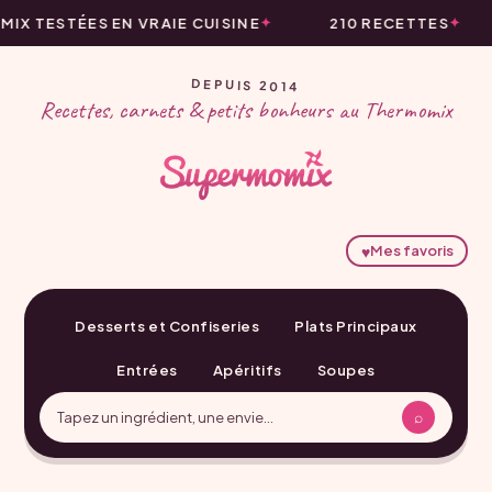
X TESTÉES EN VRAIE CUISINE
210 RECETTES
DEPUIS 2014
Recettes, carnets & petits bonheurs au Thermomix
♥
Mes favoris
Desserts et Confiseries
Plats Principaux
Entrées
Apéritifs
Soupes
⌕