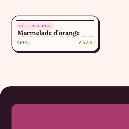
50 min
PETIT DÉJEUNER
♥
Marmelade d’orange
8 pers.
★★★★