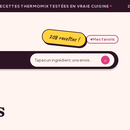
ECETTES THERMOMIX TESTÉES EN VRAIE CUISINE
2
208 recettes !
♥
Mes favoris
⌕
s