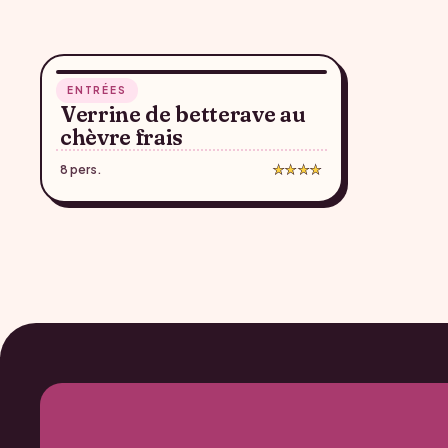
5 min
ENTRÉES
♥
Verrine de betterave au
chèvre frais
8 pers.
★★★★