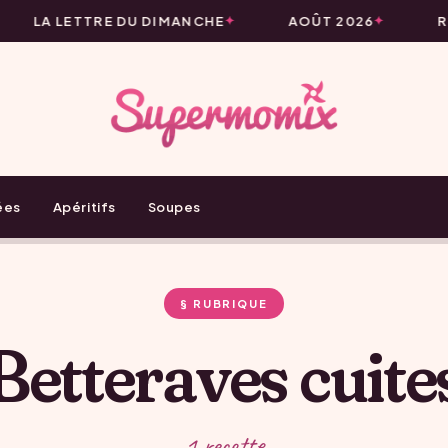
LA LETTRE DU DIMANCHE
AOÛT 2026
R
ées
Apéritifs
Soupes
§ RUBRIQUE
Betteraves cuite
1 recette