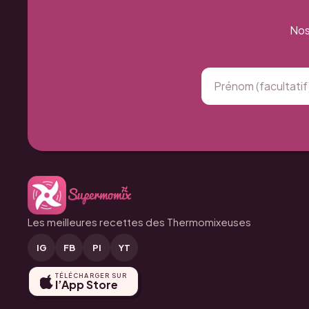
Nos
Les meilleures recettes des Thermomixeuses
IG
FB
PI
YT
TÉLÉCHARGER SUR
l’App Store