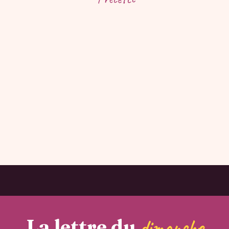
La lettre du
dimanche