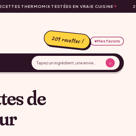
CETTES THERMOMIX TESTÉES EN VRAIE CUISINE
2
209 recettes !
♥
Mes favoris
⌕
tes de
our