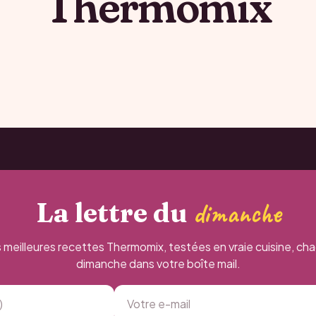
Thermomix
La lettre du
dimanche
 meilleures recettes Thermomix, testées en vraie cuisine, ch
dimanche dans votre boîte mail.