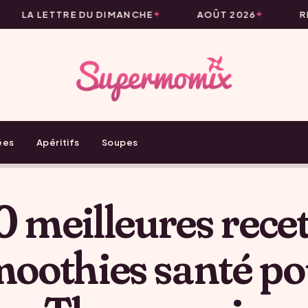
LA LETTRE DU DIMANCHE
AOÛT 2026
RE
ées
Apéritifs
Soupes
0 meilleures recet
oothies santé p