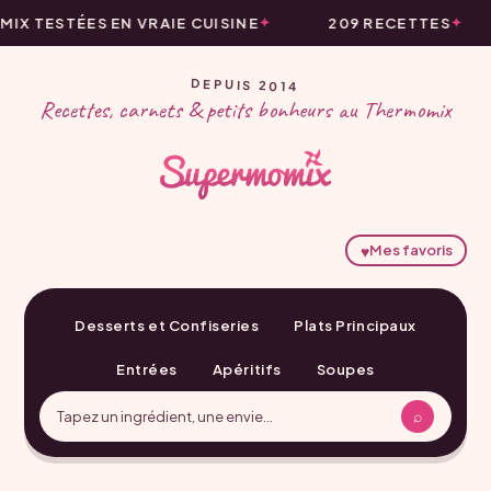
X TESTÉES EN VRAIE CUISINE
209 RECETTES
DEPUIS 2014
Recettes, carnets & petits bonheurs au Thermomix
♥
Mes favoris
Desserts et Confiseries
Plats Principaux
Entrées
Apéritifs
Soupes
⌕