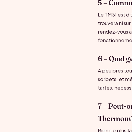
5 – Commen
Le TM31 est di
trouvera ni su
rendez-vous a
fonctionnement
6 – Quel g
A peu près tou
sorbets, et mê
tartes, nécessi
7 – Peut-o
Thermomi
Rien de plus 