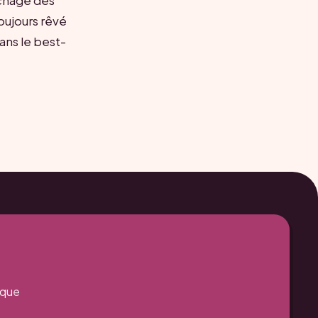
uchage des
oujours rêvé
dans le best-
aque