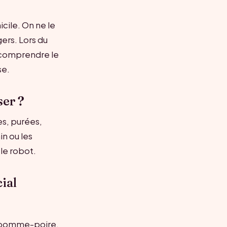
icile. On ne le
ers. Lors du
 comprendre le
se.
ser ?
es, purées,
n ou les
 le robot.
ial
e pomme-poire,