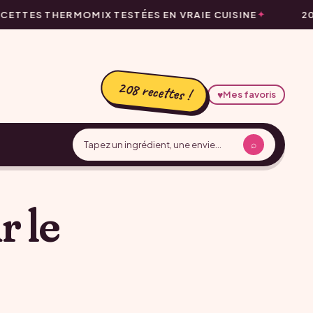
ETTES THERMOMIX TESTÉES EN VRAIE CUISINE
208
208 recettes !
♥
Mes favoris
⌕
r le