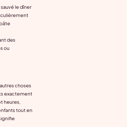
sauvé le dîner
ticulièrement
 pâte
ant des
es ou
d’autres choses
bots exactement
pt heures,
enfants tout en
ignifie