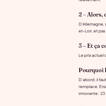
2 – Alors,
D’Allemagne, m
et-Loir, et pas 
3 – Et ça 
Le prix actuel 
Pourquoi l
D’abord, il fau
remplace. Ensu
innovante : 23