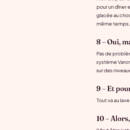
pour un dîner e
glacée au choco
même temps, b
8 – Oui, ma
Pas de problèm
système Varoma
sur des niveaux
9 – Et pou
Tout va au lav
10 – Alors,