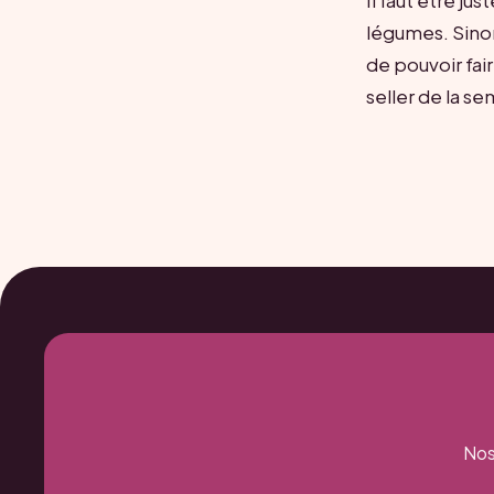
Il faut être j
légumes. Sinon
de pouvoir fair
seller de la s
Nos