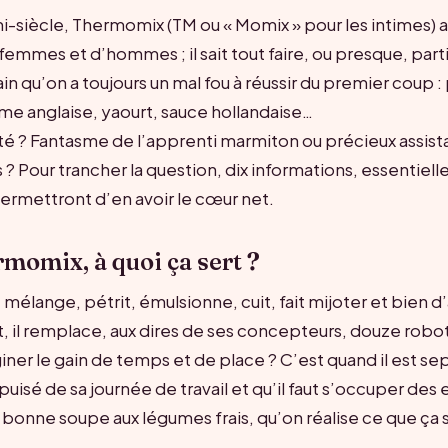
-siècle, Thermomix (TM ou « Momix » pour les intimes) a 
 femmes et d’hommes ; il sait tout faire, ou presque, par
in qu’on a toujours un mal fou à réussir du premier coup :
ème anglaise, yaourt, sauce hollandaise…
té ? Fantasme de l’apprenti marmiton ou précieux assist
? Pour trancher la question, dix informations, essentiell
ermettront d’en avoir le cœur net.
rmomix, à quoi ça sert ?
, mélange, pétrit, émulsionne, cuit, fait mijoter et bien 
it, il remplace, aux dires de ses concepteurs, douze ro
iner le gain de temps et de place ? C’est quand il est se
uisé de sa journée de travail et qu’il faut s’occuper des 
bonne soupe aux légumes frais, qu’on réalise ce que ça s