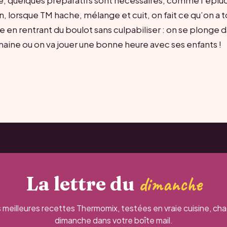
uste, quelques préparatifs sont nécessaires, comme l’épl
, lorsque TM hache, mélange et cuit, on fait ce qu’on a t
e en rentrant du boulot sans culpabiliser : on se plonge 
emaine ou on va jouer une bonne heure avec ses enfants !
La lettre du
dimanche
 meilleures recettes Thermomix, testées en vraie cuisine, ch
dimanche dans votre boîte mail.