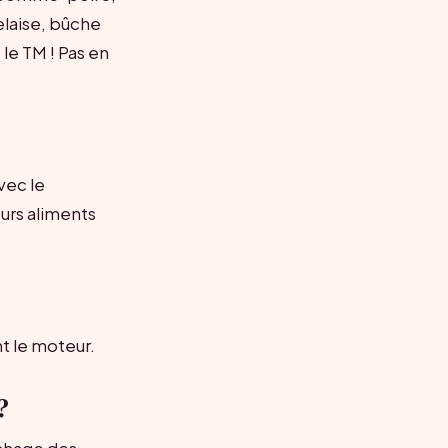
delaise, bûche
 le TM ! Pas en
vec le
urs aliments
nt le moteur.
?