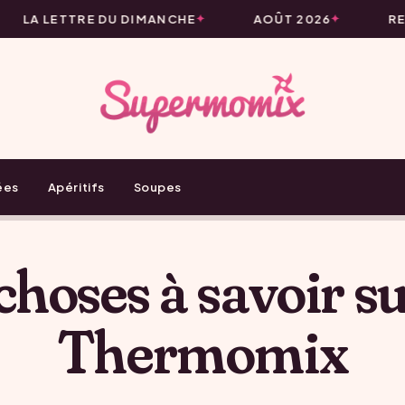
LA LETTRE DU DIMANCHE
AOÛT 2026
REC
ées
Apéritifs
Soupes
choses à savoir su
Thermomix