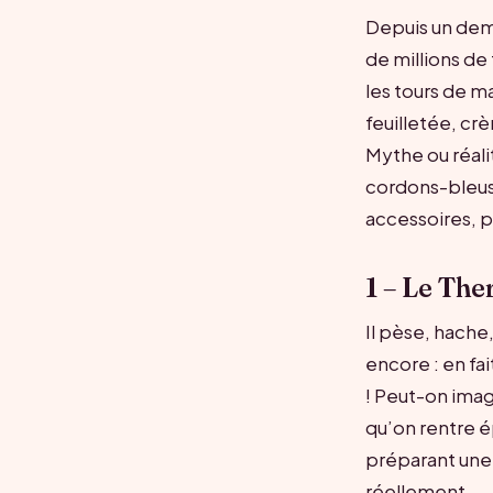
Depuis un demi
de millions de
les tours de ma
feuilletée, cr
Mythe ou réali
cordons-bleus 
accessoires, p
1 – Le The
Il pèse, hache
encore : en fa
! Peut-on imag
qu’on rentre ép
préparant une 
réellement.