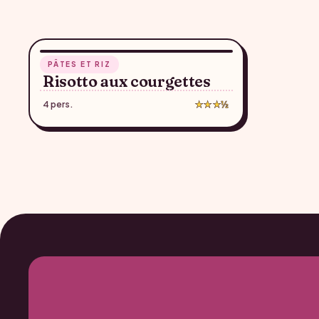
27 min
PÂTES ET RIZ
♥
Risotto aux courgettes
4 pers.
★★★½