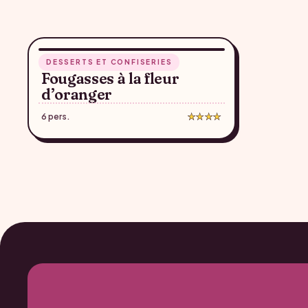
55 min
DESSERTS ET CONFISERIES
♥
Fougasses à la fleur
d’oranger
6 pers.
★★★★