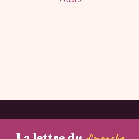
La lettre du
dimanche