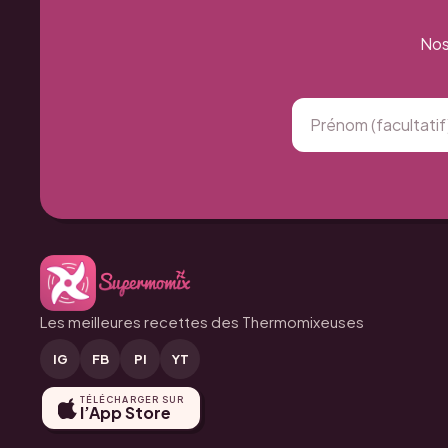
Nos
Les meilleures recettes des Thermomixeuses
IG
FB
PI
YT
TÉLÉCHARGER SUR
l’App Store