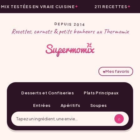
IX TESTÉES EN VRAIE CUISINE
211 RECETTES
DEPUIS 2014
Recettes, carnets & petits bonheurs au Thermomix
♥
Mes favoris
Desserts et Confiseries
Plats Principaux
Entrées
Apéritifs
Soupes
⌕