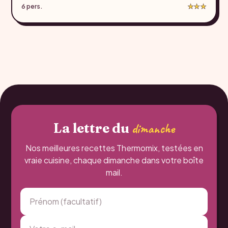
6 pers.
★★★
La lettre du
dimanche
Nos meilleures recettes Thermomix, testées en
vraie cuisine, chaque dimanche dans votre boîte
mail.