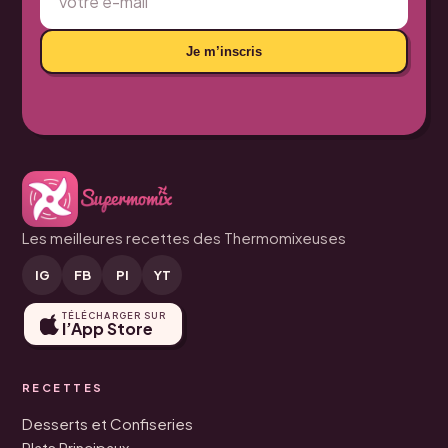
Je m’inscris
Les meilleures recettes des Thermomixeuses
IG
FB
PI
YT
TÉLÉCHARGER SUR
l’App Store
RECETTES
Desserts et Confiseries
Plats Principaux