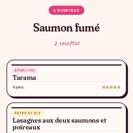
§ RUBRIQUE
Saumon fumé
2 recettes
10 min
APÉRITIFS
♥
Tarama
4 pers.
★★★★★
1 h 18
PÂTES ET RIZ
♥
Lasagnes aux deux saumons et
poireaux