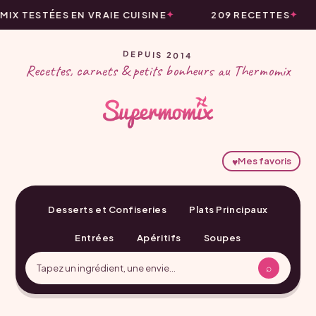
X TESTÉES EN VRAIE CUISINE
209 RECETTES
DEPUIS 2014
Recettes, carnets & petits bonheurs au Thermomix
♥
Mes favoris
Desserts et Confiseries
Plats Principaux
Entrées
Apéritifs
Soupes
⌕